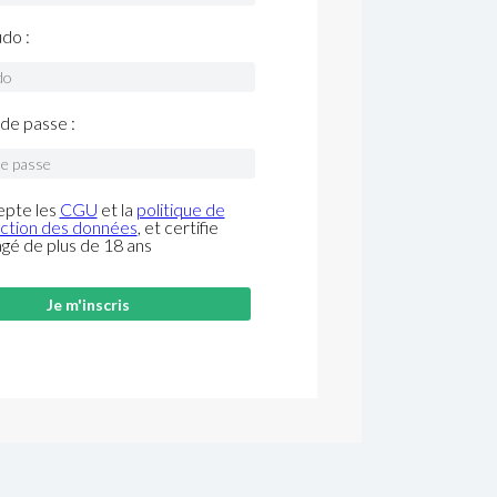
do :
de passe :
epte les
CGU
et la
politique de
ction des données
, et certifie
âgé de plus de 18 ans