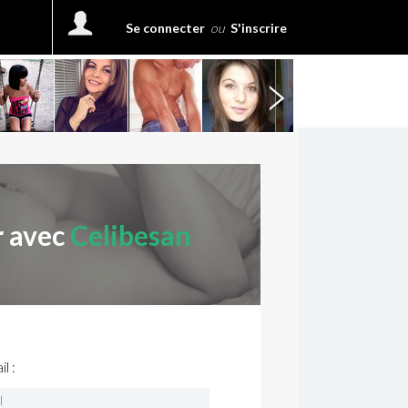
Se connecter
ou
S'inscrire
r avec
Celibesan
l :