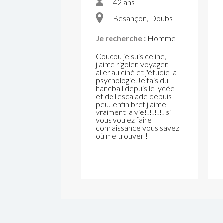
42 ans
Besançon, Doubs
Je recherche :
Homme
Coucou je suis celine,
j'aime rigoler, voyager,
aller au ciné et j'étudie la
psychologie.Je fais du
handball depuis le lycée
et de l'escalade depuis
peu...enfin bref j'aime
vraiment la vie!!!!!!!! si
vous voulez faire
connaissance vous savez
où me trouver !