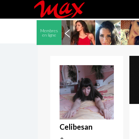
Membres
en ligne
Celibesan